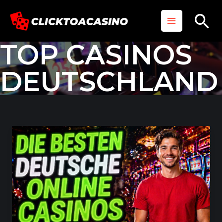
Skip
Main
Se
to
Menu
content
TOP CASINOS
DEUTSCHLAND
🚀
TOP
CASINOS
DEUTSCHLAND
😱
LEGALE
ONLINE