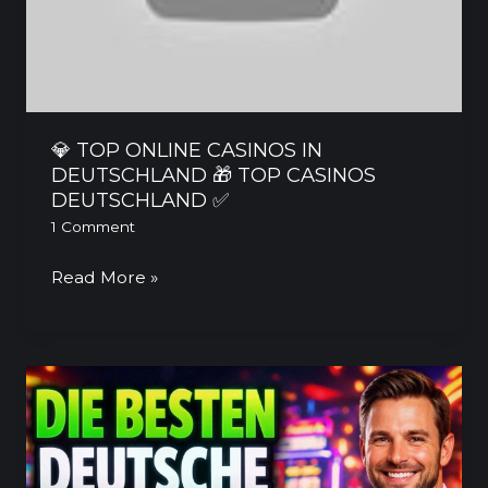
TOP
CASINOS
DEUTSCHLAND
✅
💎 TOP ONLINE CASINOS IN
DEUTSCHLAND 🎁 TOP CASINOS
DEUTSCHLAND ✅
1 Comment
Read More »
🏆
SICHERE
ONLINE
CASINOS